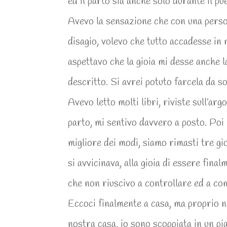
ed il parto sia anche solo durante il p
Avevo la sensazione che con una person
disagio, volevo che tutto accadesse in 
aspettavo che la gioia mi desse anche 
descritto. Si avrei potuto farcela da so
Avevo letto molti libri, riviste sull’a
parto, mi sentivo davvero a posto. Poi 
migliore dei modi, siamo rimasti tre gio
si avvicinava, alla gioia di essere final
che non riuscivo a controllare ed a c
Eccoci finalmente a casa, ma proprio ne
nostra casa, io sono scoppiata in un pi