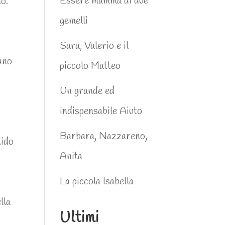
Essere mamma di due
no.
gemelli
Sara, Valerio e il
vano
piccolo Matteo
Un grande ed
indispensabile Aiuto
Barbara, Nazzareno,
nido
Anita
e
La piccola Isabella
lla
Ultimi