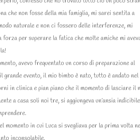
uerperio, confesso che ho trovato tutto ciò un poco stra
a che non fosse della mia famiglia, mi sarei sentita a
modo naturale e non ci fossero delle interferenze, mi
la forza per superare la fatica che molte amiche mi ave
la!
rgomento, avevo frequentato un corso di preparazione al
il grande evento, il mio bimbo è nato, tutto è andato nel
rni in clinica e pian piano che il momento di lasciare il 
mente a casa soli noi tre, si aggiungeva un’ansia indicibil
omprendere.
l momento in cui Luca si svegliava per la prima volta ne
anto inconsolabile.