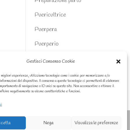
Preparazione parto
Puericultrice
Puerpera
Puerperio
Reflusso neonati
Gestisci Consenso Cookie
Sonno neonato
 migliori esperienze, utilizziamo tecnologie come i cookie per memorizzare e/o
informazioni del dispositivo. Il consenso a queste tecnologie ci permetterà di elaborare
Tata
omportamento di navigazione o ID unici su questo sito. Non acconsentire o ritirare il
nfluire negativamente su alcune caratteristiche e funzioni.
zi
cetta
Nega
Visualizza le preferenze