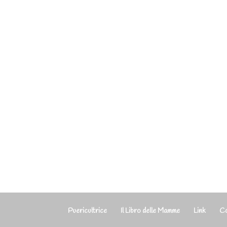
Puericultrice
Il Libro delle Mamme
Link
Co