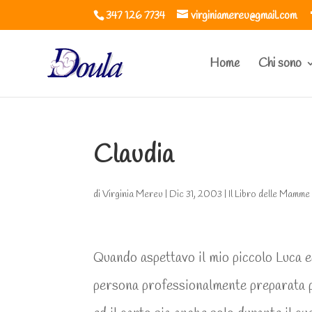
347 126 7734
virginiamereu@gmail.com
Home
Chi sono
Claudia
di
Virginia Mereu
|
Dic 31, 2003
|
Il Libro delle Mamme
Quando aspettavo il mio piccolo Luca ed
persona professionalmente preparata p