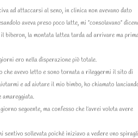
usciva ad attaccarsi al seno, in clinica non avevano dato
esandolo aveva preso poco latte, mi ”consolavano” dice
 il biberon, la montata lattea tarda ad arrivare ma prim
iorni ero nella disperazione più totale.
o che avevo letto e sono tornata a rileggermi il sito di
 aiutarmi e ad aiutare il mio bimbo, ho chiamato lanciand
e amareggiata.
giorno seguente, ma confesso che l’avrei voluta avere
i sentivo sollevata poiché iniziavo a vedere uno spiragl